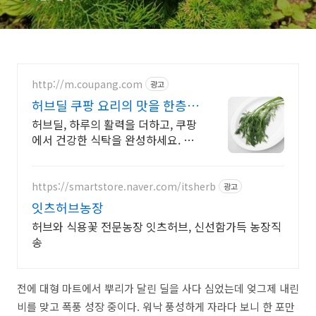
http://m.coupang.com
광고
허브딜 쿠팡 요리의 맛을 한층
더 깊게
허브딜, 하루의 활력을 더하고, 쿠팡
에서 건강한 식탁을 완성하세요. 몸
을 가볍게! 와우회원 무제한 무료배
송으로 활기찬 하루를 준비하세요.
https://smartstore.naver.com/itsherb
광고
잇츠허브농장
허브와 식용꽃 전문농장 잇츠허브, 신선함가득 농장직
송
전에 대형 마트에서 뿌리가 달린 딜을 사다 심었는데 엊그제 내린
비를 맞고 폭풍 성장 중이다. 워낙 풍성하게 자라다 보니 한 포만