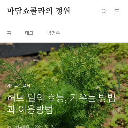
본문 바로가기
마담쇼콜라의 정원
홈
태그
방명록
카테고리 없음
허브 딜의 효능, 키우는 방법
과 이용방법
by 마담쇼콜라
2024. 5. 17.