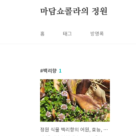
본문 바로가기
마담쇼콜라의 정원
홈
태그
방명록
백리향
1
정원 식물 백리향의 어원, 효능, 레시피, 가드닝