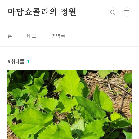
본문 바로가기
마담쇼콜라의 정원
홈
태그
방명록
취나물
1