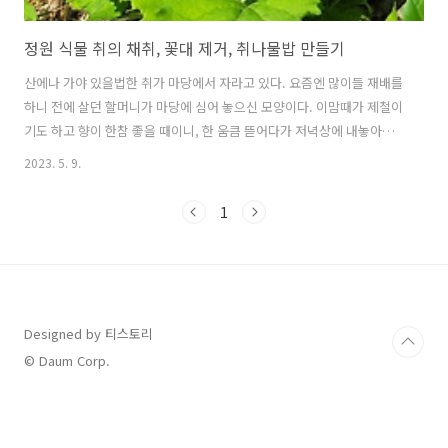
정원 식물 취의 채취, 꽃대 제거, 취나물밥 만들기
산에나 가야 있을법한 취가 마당에서 자라고 있다. 요즘엔 많이들 재배를
하니 전에 살던 할머니가 마당에 심어 놓으신 모양이다. 이맘때가 제철이
기도 하고 향이 한참 좋을 때이니, 한 움큼 뜯어다가 저녁상에 내놓아야
겠다. 이번 글은 정원 식물 취의 채취, 꽃대 제거, 취나물밥 만들기에 대
2023. 5. 9.
해서 자세히 알아보겠다.1. 정원 식물 취의 채취취는 봄철 산이나 들에서
많이 자라는 식물로, 대개 나물 반찬으로 많이들 해 먹는다.씨를 부려서
1
길러내면 다음 해에나 수확할 수 있다. 모종을 심으면 그해 바로 길러서
수확이 가능하니 모종을 구해다가 심는 것이 더 좋다. 수확은 대개 취가
10센티미터 정도 자랐을 때인 4월 중순부터 5월까지 한다.이 시기가 지
나도 연한 잎 위주로 10월까지도 뜯어서 먹을 수 있다. 한번 씨를 ..
Designed by 티스토리
© Daum Corp.