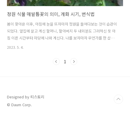
정원 식물 매발톱꽃의 의미, 개화 시기, 번식법
봄이 찾아온 이후, 아침에 눈을 뜨자마자 정원을 들여다보는 것이 습관이
되었다. 앞집에 살고 계신 할머니, 할아버지 두 내외분도 그러하신 듯 아
침 이른 시간부터 마당에 나와 계신다. 나를 보자마자 무언가를 한 삽자
루 퍼서 전해주시는데 매발톱이었다. 이번글은 정원 식물 매발톱꽃의 의
2023. 5. 4.
미, 개화 시기, 번식법에 대해 자세히 알아보겠다.1. 정원 식물 매발톱꽃
의 의미그때 주신 매발톱이 화단 안에서 꽃망울을 연신 터뜨리는 중이다.
1
매발톱은 꽃의 모양이 마치 매의 발톱처럼 길고날카롭게 굽어있어서 그
이름이 붙여졌다고 한다. 발톱 모양을 한 곳은 꿀주머니인데,그 꿀주머니
를 꽃뿔이라고 부르며 5개가 있다. 벌과 나비등이 깊숙한 꽃뿔까지 들어
가확실하게 수정을 시키기 위해그런 모양으로 진화됐다고 하니 참 신기
할 노릇이..
Designed by 티스토리
© Daum Corp.