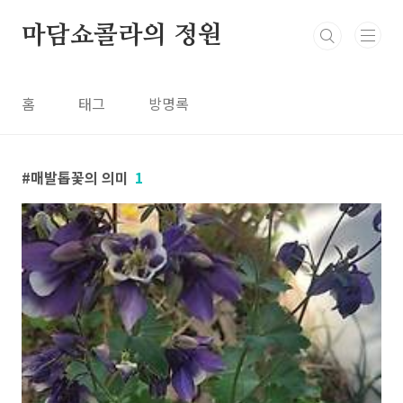
본문 바로가기
마담쇼콜라의 정원
홈
태그
방명록
매발톱꽃의 의미
1