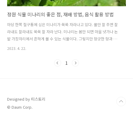
정원 식물 미나리의 좋은 점, 재배 방법, 음식 활용 방법
마당 한쪽 절구통에 심은 미나리가 쑥쑥 자라나고 있다. 물만 잘 주면 잘
라내도 잘라내도 쑥쑥 잘 자라 난다. 미나리는 봄만 되면 마을 냇가나 논
밭 가장자리에서 흔하게 볼 수 있는 식물이다. 그렇지만 향긋한 향과 아
삭한 식감으로는 단연 으뜸인 식재료이다. 이번 글에서는 정원 식물 미나
2023. 4. 22.
리의 좋은 점,재배 방법, 음식 활용 방법에 대해 알아보겠다.1. 정원 식물
미나리의 좋은 점미나리는 천연 해독제로 불릴 만큼간에 좋다고 알려져
1
있다. 전에 내가 어린 시절에 봄만 되면간건강이 좋지 못하던 아버지는들
에 가서 미나리를 한 보따리씩 뜯어다녹즙기에 갈아내서 그 즙을 매일 마
시곤 했었다. 그만큼 일반인들에게도 흔하게 알려진미나리의 대표적 효
능이 간기능 개선이다. 염증을 제거해 주는 성분이 다량 함유되어 있어해
독작용을 ..
Designed by 티스토리
© Daum Corp.