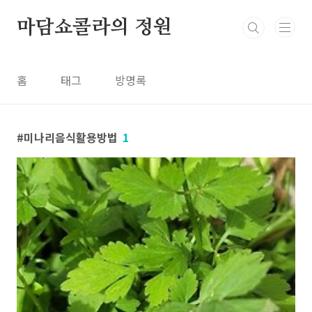
본문 바로가기
마담쇼콜라의 정원
홈
태그
방명록
미나리음식활용방법
1