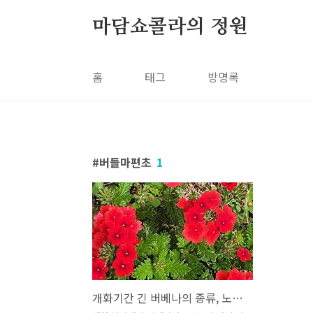
본문 바로가기
마담쇼콜라의 정원
홈
태그
방명록
버들마편초
1
개화기간 긴 버베나의 종류, 노지 월동, 삽목 번식