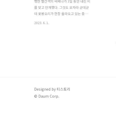
쨍한 빨간색의 버베나가 3일 동안 내린 비
를 맞고 만개했다. 그것도 모자라 군데군
데 꽃봉오리가 한참 올라오고 있는 중이
다. 봄부터 늦가을까지 내내 꽃이 피는 버
2023. 6. 1.
베나, 이번글은 개화기간 긴 버베나의 종
류, 노지 월동 그리고 삽목번식에 대해 자
세히 알아보겠다. 1. 개화기간 긴 버베나
의 종류버베나는 마편초 과의 다년초 식
물이다. 그러나 우리나라에선 긴 추위를
이기지 못하고죽는 종들이 있어 일년초로
구분되기도 한다. 200여 종의 다양한 품
종들이 있는데그중에서 우리가 가장 흔하
게 접하는 품종 3가지는 다음과 같다. 버
베나 히브리다 : 가든 버베나 또는 일반 버
베나라고 불리며,다른 버베나 종에 비해
Designed by 티스토리
키가 작아 20cm 정도 자라나고, 다른 종
© Daum Corp.
들에 비해 꽃 봉오리가 크고 화려한 편이
며,잎은 짧고 넓은 편이다...