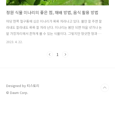
정원 식물 미나리의 좋은 점, 재배 방법, 음식 활용 방법
마당 한쪽 절구통에 심은 미나리가 쑥쑥 자라나고 있다. 물만 잘 주면 잘
라내도 잘라내도 쑥쑥 잘 자라 난다. 미나리는 봄만 되면 마을 냇가나 논
밭 가장자리에서 흔하게 볼 수 있는 식물이다. 그렇지만 향긋한 향과 아
삭한 식감으로는 단연 으뜸인 식재료이다. 이번 글에서는 정원 식물 미나
2023. 4. 22.
리의 좋은 점,재배 방법, 음식 활용 방법에 대해 알아보겠다.1. 정원 식물
미나리의 좋은 점미나리는 천연 해독제로 불릴 만큼간에 좋다고 알려져
1
있다. 전에 내가 어린 시절에 봄만 되면간건강이 좋지 못하던 아버지는들
에 가서 미나리를 한 보따리씩 뜯어다녹즙기에 갈아내서 그 즙을 매일 마
시곤 했었다. 그만큼 일반인들에게도 흔하게 알려진미나리의 대표적 효
능이 간기능 개선이다. 염증을 제거해 주는 성분이 다량 함유되어 있어해
독작용을 ..
Designed by 티스토리
© Daum Corp.