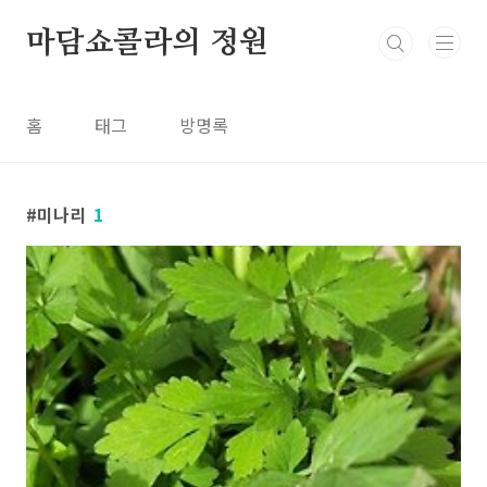
본문 바로가기
마담쇼콜라의 정원
홈
태그
방명록
미나리
1