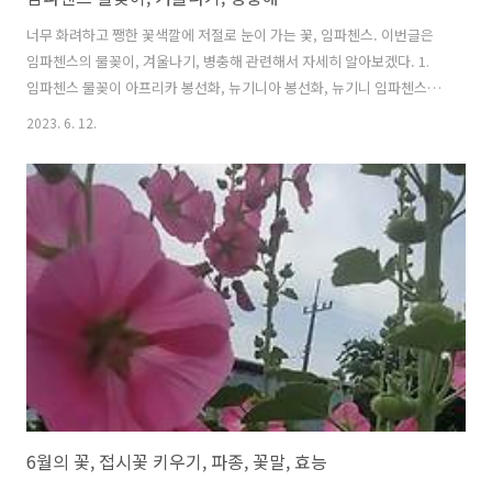
너무 화려하고 쨍한 꽃색깔에 저절로 눈이 가는 꽃, 임파첸스. 이번글은
임파첸스의 물꽂이, 겨울나기, 병충해 관련해서 자세히 알아보겠다. 1.
임파첸스 물꽂이 아프리카 봉선화, 뉴기니아 봉선화, 뉴기니 임파첸스,
물봉선화 불리는 이름도 다양한 임파첸스는 어릴 적 우리가 손톱에 빨갛
2023. 6. 12.
게 물들이던 봉선화의 서양 버전이라고 보면 된다. 물론 같은 봉선화과이
기 때문에 손톱물들이기도 가능하고 꽃은 식용으로 이용도 가능하다. 원
산지가 아프리카이긴 하지만 높은 온도를 오히려 더 못 견디는 식물이다.
한여름 강한 햇볕 아래 내놓으면 한 시간도 안 돼서 고개를 푹 숙여버린
다. 직사광선보다는 반그늘진 곳을 오히려 더 선호한다. 혹여 정원에 심
을 때는 큰 나무 아래나 건물에 그늘진 곳을 찾아 심어야 한다. 물봉선화
라 불릴 정..
6월의 꽃, 접시꽃 키우기, 파종, 꽃말, 효능