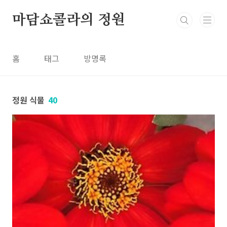
본문 바로가기
마담쇼콜라의 정원
홈
태그
방명록
정원 식물
40