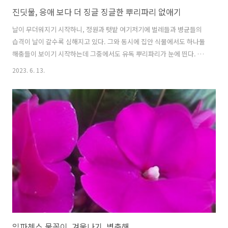
진딧물, 응애 보다 더 징글 징글한 뿌리파리 없애기
날이 무더워지기 시작하니, 정원과 텃밭 여기저기에 벌레들과 병균들의
습격이 날이 갈수록 심해지고 있다. 그와 동시에 집안 식물에서도 하나둘
해충들이 보이기 시작하는데 그중에서도 유독 뿌리파리가 눈에 띈다. 이
번글은 진딧물, 응애보다 더 징글 징글한 뿌리파리 없애는 방법에 대해서
2023. 6. 13.
자세히 이야기해 보려 한다. 진딧물, 응애보다 더 징글 징글한 뿌리파리
없애기 1. 뿌리파리 특징버섯파리 종류 중 하나인 뿌리파리는 과습 한 흙
속에서 알을 낳고 애벌레들이 식물의 뿌리를 파고들어 가 급기야는 식물
을 죽게 만드는 해충들 중 하나이다. 크기는 초파리보다도 작아서 손으로
도 잘 안 잡히고 파리채나 전기파리채를 휘둘러 보아도 잡기가 여간 어렵
지가 않다. 식물에 좋다고 쌀뜨물이나 우유팩을 헹군 물, 깻묵 등을 집안
화분..
임파첸스 물꽂이, 겨울나기, 병충해