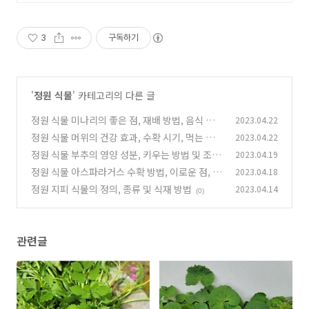
3
구독하기
'
정원 식물
' 카테고리의 다른 글
정원 식물 미나리의 좋은 점, 재배 방법, 음식 활
2023.04.22
용 방법
정원 식물 머위의 건강 효과, 수확 시기, 먹는 방
2023.04.22
(0)
법
정원 식물 부추의 영양 성분, 키우는 방법 및 조리
2023.04.19
(0)
방법
정원 식물 아스파라거스 수확 방법, 이로운 점, 요
2023.04.18
(0)
리법
정원 지피 식물의 정의, 종류 및 식재 방법
2023.04.14
(0)
(0)
관련글