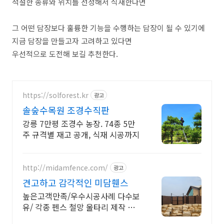
적절한 종류와 위치를 선정해서 식재한다면
그 어떤 담장보다 훌륭한 기능을 수행하는 담장이 될 수 있기에
지금 담장을 만들고자 고려하고 있다면
우선적으로 도전해 보길 추천한다.
https://solforest.kr
광고
솔숲수목원 조경수직판
강릉 7만평 조경수 농장. 74종 5만
주 규격별 재고 공개, 식재 시공까지
http://midamfence.com/
광고
견고하고 감각적인 미담휀스
높은고객만족/우수시공사례 다수보
유/ 각종 펜스 철망 울타리 제작 및
시공 전문