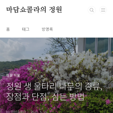
본문 바로가기
마담쇼콜라의 정원
홈
태그
방명록
정원 식물
정원 생 울타리 나무의 종류,
장점과 단점, 심는 방법
by 마담쇼콜라
2023. 4. 21.