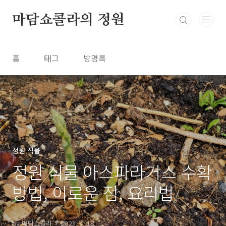
본문 바로가기
마담쇼콜라의 정원
홈
태그
방명록
정원 식물
정원 식물 아스파라거스 수확
방법, 이로운 점, 요리법
by 마담쇼콜라
2023. 4. 18.