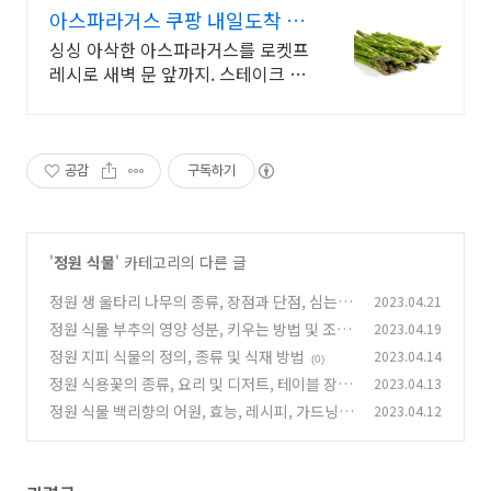
아스파라거스 쿠팡 내일도착 로
켓배송
싱싱 아삭한 아스파라거스를 로켓프
레시로 새벽 문 앞까지. 스테이크 풍
미 더하는 특급 채소! 아삭한 식감을
즐겨요.
공감
구독하기
'
정원 식물
' 카테고리의 다른 글
정원 생 울타리 나무의 종류, 장점과 단점, 심는
2023.04.21
방법
정원 식물 부추의 영양 성분, 키우는 방법 및 조리
2023.04.19
(0)
방법
정원 지피 식물의 정의, 종류 및 식재 방법
2023.04.14
(0)
(0)
정원 식용꽃의 종류, 요리 및 디저트, 테이블 장식
2023.04.13
정원 식물 백리향의 어원, 효능, 레시피, 가드닝
2023.04.12
(0)
(0)