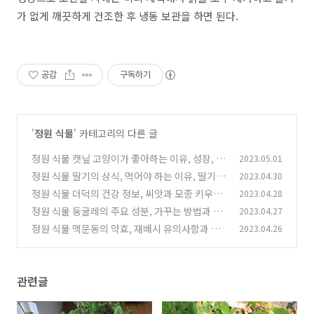
가 없게 깨끗하게 건조한 후 냉동 보관을 하면 된다.
공감
구독하기
'
정원 식물
' 카테고리의 다른 글
정원 식물 캣닢 고양이가 좋아하는 이유, 성장, 부
2023.05.01
작용
정원 식물 딸기의 상식, 먹어야 하는 이유, 딸기
2023.04.30
(0)
판나코타
정원 식물 더덕의 건강 정보, 씨앗과 모종 키우기,
2023.04.28
(0)
요리 메뉴
정원 식물 둥굴레의 주요 성분, 가꾸는 방법과 음
2023.04.27
(0)
식 만들기
정원 식물 맥문동의 약효, 재배시 유의사항과 쓰
2023.04.26
(0)
임새
(0)
관련글