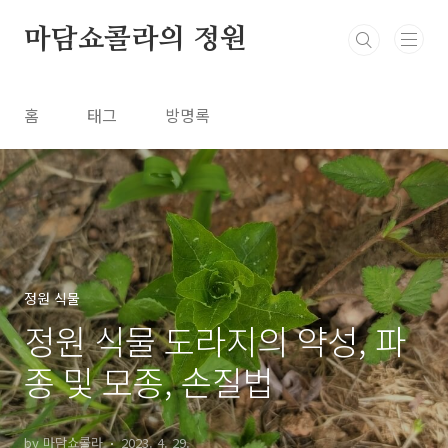
본문 바로가기
마담쇼콜라의 정원
홈
태그
방명록
정원 식물
정원 식물 도라지의 약성, 파
종 및 모종, 손질법
by 마담쇼콜라
2023. 4. 29.