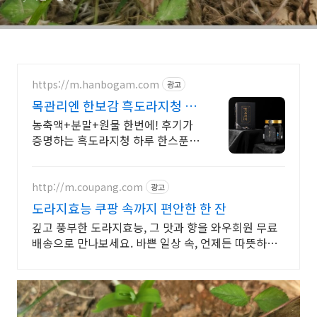
https://m.hanbogam.com
광고
목관리엔 한보감 흑도라지청 2
개 구매시 흑마늘청 증정
농축액+분말+원물 한번에! 후기가
증명하는 흑도라지청 하루 한스푼,
물에 타실 필요없이 그냥 드세요
http://m.coupang.com
광고
도라지효능 쿠팡 속까지 편안한 한 잔
깊고 풍부한 도라지효능, 그 맛과 향을 와우회원 무료
배송으로 만나보세요. 바쁜 일상 속, 언제든 따뜻하게!
와우회원은 무료배송으로 빠르게 받아보세요.