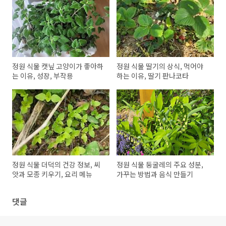
정원 식물 캣닢 고양이가 좋아하
정원 식물 딸기의 상식, 먹어야
는 이유, 성장, 부작용
하는 이유, 딸기 판나코타
정원 식물 더덕의 건강 정보, 씨
정원 식물 둥굴레의 주요 성분,
앗과 모종 키우기, 요리 메뉴
가꾸는 방법과 음식 만들기
댓글