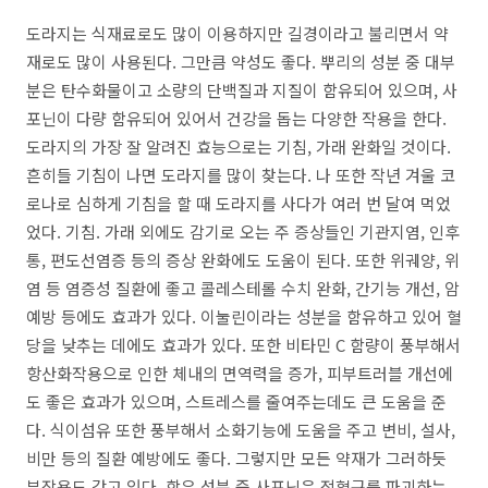
도라지는 식재료로도 많이 이용하지만 길경이라고 불리면서 약
재로도 많이 사용된다. 그만큼 약성도 좋다. 뿌리의 성분 중 대부
분은 탄수화물이고 소량의 단백질과 지질이 함유되어 있으며, 사
포닌이 다량 함유되어 있어서 건강을 돕는 다양한 작용을 한다.
도라지의 가장 잘 알려진 효능으로는 기침, 가래 완화일 것이다.
흔히들 기침이 나면 도라지를 많이 찾는다. 나 또한 작년 겨울 코
로나로 심하게 기침을 할 때 도라지를 사다가 여러 번 달여 먹었
었다. 기침. 가래 외에도 감기로 오는 주 증상들인 기관지염, 인후
통, 편도선염증 등의 증상 완화에도 도움이 된다. 또한 위궤양, 위
염 등 염증성 질환에 좋고 콜레스테롤 수치 완화, 간기능 개선, 암
예방 등에도 효과가 있다. 이눌린이라는 성분을 함유하고 있어 혈
당을 낮추는 데에도 효과가 있다. 또한 비타민 C 함량이 풍부해서
항산화작용으로 인한 체내의 면역력을 증가, 피부트러블 개선에
도 좋은 효과가 있으며, 스트레스를 줄여주는데도 큰 도움을 준
다. 식이섬유 또한 풍부해서 소화기능에 도움을 주고 변비, 설사,
비만 등의 질환 예방에도 좋다. 그렇지만 모든 약재가 그러하듯
부작용도 갖고 있다. 함유 성분 중 사포닌은 적혈구를 파괴하는